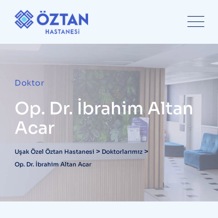
content
Doktor
Op. Dr. İbrahim Altan
Acar
>
>
Uşak Özel Öztan Hastanesi
Doktorlarımız
Op. Dr. İbrahim Altan Acar