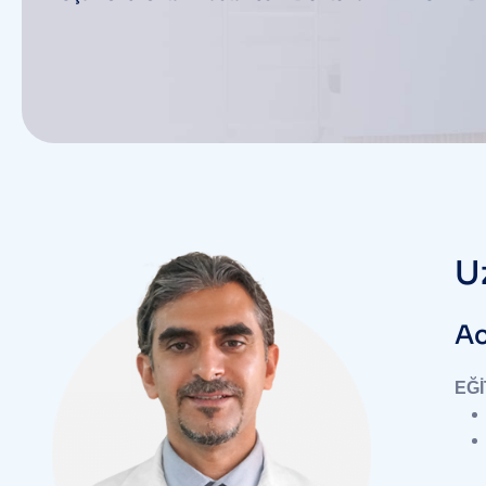
U
Ac
EĞİ