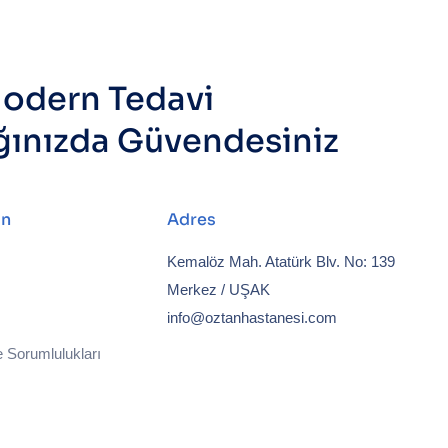
odern Tedavi
ğınızda Güvendesiniz
ın
Adres
Kemalöz Mah. Atatürk Blv. No: 139
Merkez / UŞAK
info@oztanhastanesi.com
 Sorumlulukları