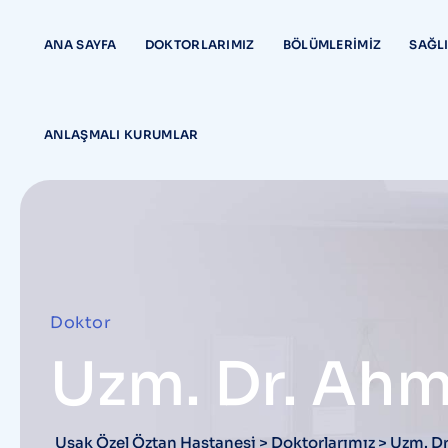
content
ANA SAYFA
DOKTORLARIMIZ
BÖLÜMLERIMIZ
SAĞLI
ANLAŞMALI KURUMLAR
Doktor
Uzm. Dr. Ahm
Uşak Özel Öztan Hastanesi
>
Doktorlarımız
>
Uzm. Dr