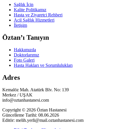
Sağlık İçin
Kalite Politikamız
Hasta ve Ziyaretçi Rehberi
Acil Sağlık Hizmetleri
İletişim
Öztan’ı Tanıyın
Hakkımızda
Doktorlarımız
Foto Galeri
Hasta Hakları ve Sorumlulukları
Adres
Kemalöz Mah. Atatürk Blv. No: 139
Merkez / UŞAK
info@oztanhastanesi.com
Copyright © 2026 Öztan Hastanesi
Güncelleme Tarihi: 08.06.2026
Editör: melih.yerli@mail.oztanhastanesi.com