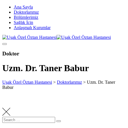
Skip to
Ana Sayfa
content
Doktorlarımız
Bölümlerimiz
Sağlık İçin
Anlaşmalı Kurumlar
Doktor
Uzm. Dr. Taner Babur
Uşak Özel Öztan Hastanesi
>
Doktorlarımız
>
Uzm. Dr. Taner
Babur