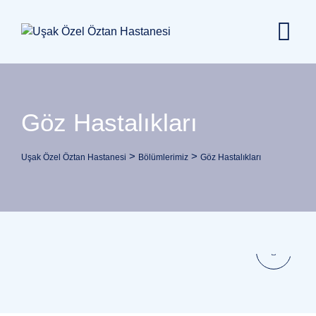
Skip
content
to
content
Göz Hastalıkları
>
>
Uşak Özel Öztan Hastanesi
Bölümlerimiz
Göz Hastalıkları
GÖZ HASTALIKLARI