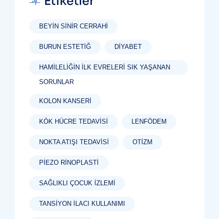
Etiketler
BEYIN SINIR CERRAHI
BURUN ESTETIĞ
DIYABET
HAMILELIĞIN İLK EVRELERI SIK YAŞANAN
SORUNLAR
KOLON KANSERI
KÖK HÜCRE TEDAVISI
LENFÖDEM
NOKTA ATIŞI TEDAVISI
OTIZM
PIEZO RINOPLASTI
SAĞLIKLI ÇOCUK İZLEMI
TANSIYON ILACI KULLANIMI