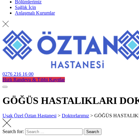
Bölümlerimiz
Sağlık İçin
Anlaşmalı Kurumlar
0276 216 16 00
Hızlı Randevu & Tıbbi Kayıtlar
GÖĞÜS HASTALIKLARI DO
Uşak Özel Öztan Hastanesi
>
Doktorlarımız
>
GÖĞÜS HASTALIK
Search for:
Search