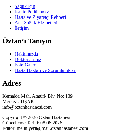
Sağlık İçin
Kalite Politikamız
Hasta ve Ziyaretçi Rehberi
Acil Sağlık Hizmetleri
İletişim
Öztan’ı Tanıyın
Hakkımızda
Doktorlarımız
Foto Galeri
Hasta Hakları ve Sorumlulukları
Adres
Kemalöz Mah. Atatürk Blv. No: 139
Merkez / UŞAK
info@oztanhastanesi.com
Copyright © 2026 Öztan Hastanesi
Güncelleme Tarihi: 08.06.2026
Editör: melih.yerli@mail.oztanhastanesi.com