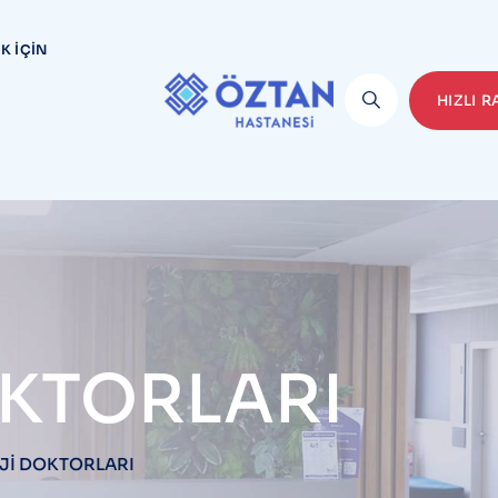
K İÇIN
HIZLI 
KTORLARI
Jİ DOKTORLARI