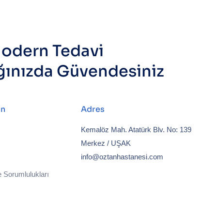
odern Tedavi
ğınızda Güvendesiniz
ın
Adres
Kemalöz Mah. Atatürk Blv. No: 139
Merkez / UŞAK
info@oztanhastanesi.com
 Sorumlulukları