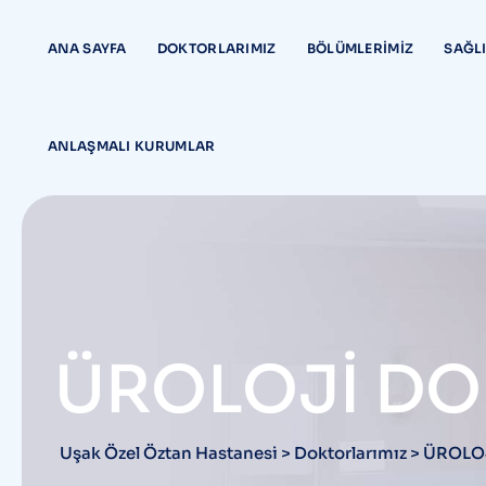
Skip
content
to
ANA SAYFA
DOKTORLARIMIZ
BÖLÜMLERIMIZ
SAĞLI
content
ANLAŞMALI KURUMLAR
ÜROLOJİ DO
Uşak Özel Öztan Hastanesi
>
Doktorlarımız
>
ÜROLO