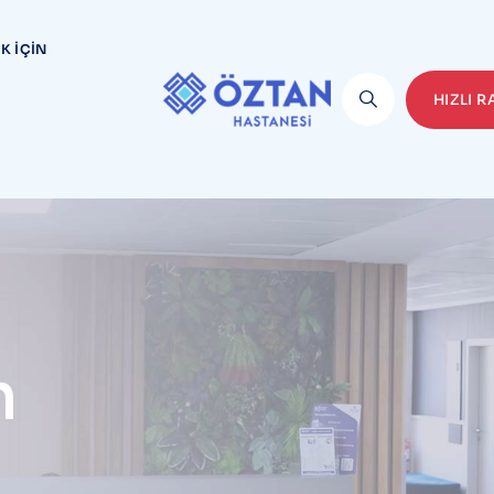
K İÇIN
HIZLI 
n