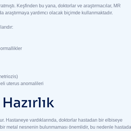
ratmıştı. Keşfinden bu yana, doktorlar ve araştırmacılar, MR
da araştırmaya yardımcı olacak biçimde kullanmaktadır.
arıdır:
normallikler
etriozis)
heli uterus anomalileri
Hazırlık
tur. Hastaneye vardıklarında, doktorlar hastadan bir elbiseye
 hiçbir metal nesnenin bulunmaması önemlidir, bu nedenle hastad