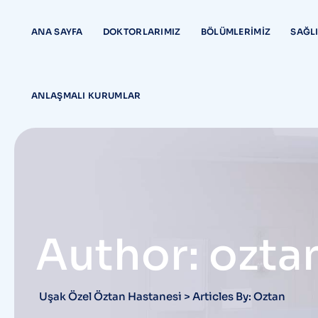
Skip
content
to
ANA SAYFA
DOKTORLARIMIZ
BÖLÜMLERIMIZ
SAĞLI
content
ANLAŞMALI KURUMLAR
Author: ozta
Uşak Özel Öztan Hastanesi
>
Articles By: Oztan