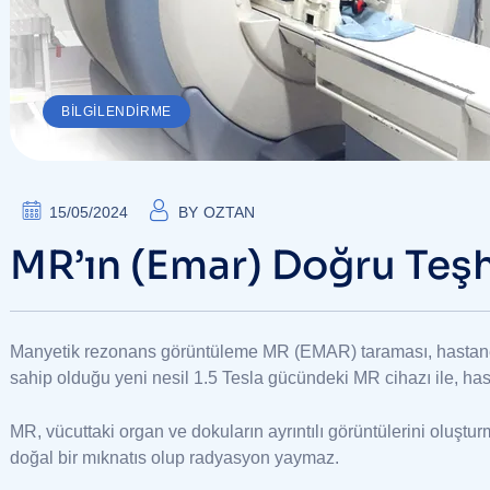
BILGILENDIRME
15/05/2024
BY
OZTAN
MR’ın (Emar) Doğru Teşh
Manyetik rezonans görüntüleme MR (EMAR) taraması, hastanele
sahip olduğu yeni nesil 1.5 Tesla gücündeki MR cihazı ile, hast
MR, vücuttaki organ ve dokuların ayrıntılı görüntülerini oluştur
doğal bir mıknatıs olup radyasyon yaymaz.