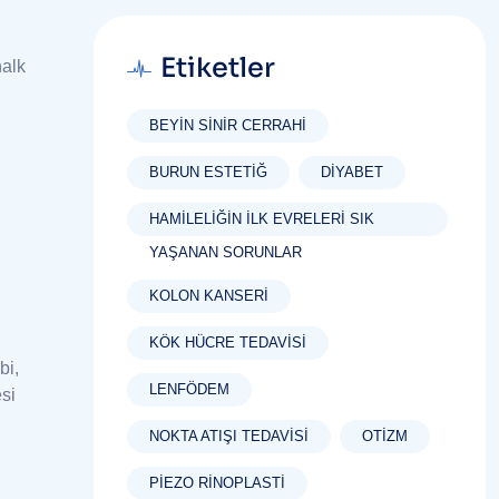
Etiketler
halk
BEYIN SINIR CERRAHI
BURUN ESTETIĞ
DIYABET
HAMILELIĞIN İLK EVRELERI SIK
YAŞANAN SORUNLAR
KOLON KANSERI
KÖK HÜCRE TEDAVISI
bi,
LENFÖDEM
esi
NOKTA ATIŞI TEDAVISI
OTIZM
PIEZO RINOPLASTI