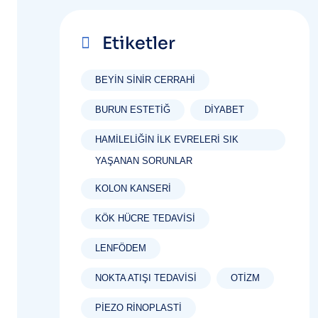
Etiketler
BEYIN SINIR CERRAHI
BURUN ESTETIĞ
DIYABET
HAMILELIĞIN İLK EVRELERI SIK
YAŞANAN SORUNLAR
KOLON KANSERI
KÖK HÜCRE TEDAVISI
LENFÖDEM
NOKTA ATIŞI TEDAVISI
OTIZM
PIEZO RINOPLASTI