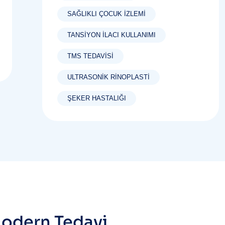
SAĞLIKLI ÇOCUK İZLEMI
TANSIYON ILACI KULLANIMI
TMS TEDAVISI
ULTRASONIK RINOPLASTI
ŞEKER HASTALIĞI
odern Tedavi