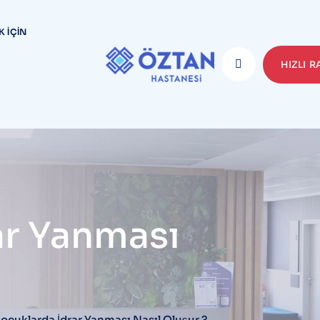
K İÇIN
HIZLI 
ar Yanması
ocuklarda İdrar Yanması Nasıl Oluşur ?