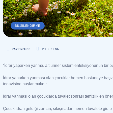
BILGILENDIRME
25/11/2022
BY
OZTAN
“İdrar yaparken yanma, alt üriner sistem enfeksiyonunun bir b
İdrar yaparken yanması olan çocuklar hemen hastaneye başvurmal
tedavisine başlanmalıdır.
İdrar yanması olan çocuklarda tuvalet sonrası temizlik en önem
Çocuk idrarı geldiği zaman, sıkışmadan hemen tuvalete gidip