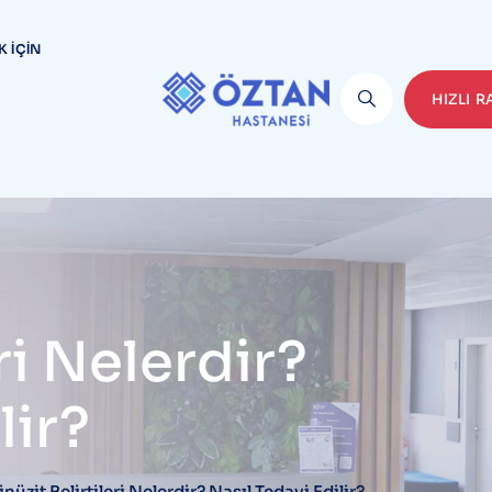
K İÇIN
HIZLI 
ri Nelerdir?
lir?
inüzit Belirtileri Nelerdir? Nasıl Tedavi Edilir?