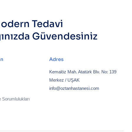
odern Tedavi
ğınızda Güvendesiniz
ın
Adres
Kemalöz Mah. Atatürk Blv. No: 139
Merkez / UŞAK
info@oztanhastanesi.com
 Sorumlulukları