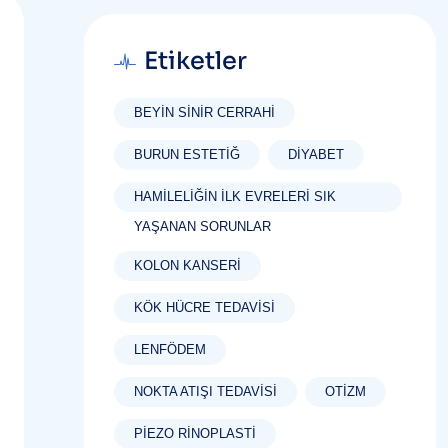
Etiketler
BEYIN SINIR CERRAHI
BURUN ESTETIĞ
DIYABET
HAMILELIĞIN İLK EVRELERI SIK
YAŞANAN SORUNLAR
KOLON KANSERI
KÖK HÜCRE TEDAVISI
LENFÖDEM
NOKTA ATIŞI TEDAVISI
OTIZM
PIEZO RINOPLASTI